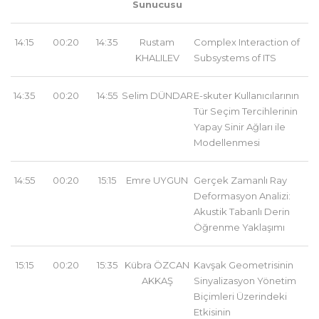
Sunucusu
14:15
00:20
14:35
Rustam
Complex Interaction of
KHALILEV
Subsystems of ITS
14:35
00:20
14:55
Selim DÜNDAR
E-skuter Kullanıcılarının
Tür Seçim Tercihlerinin
Yapay Sinir Ağları ile
Modellenmesi
14:55
00:20
15:15
Emre UYGUN
Gerçek Zamanlı Ray
Deformasyon Analizi:
Akustik Tabanlı Derin
Öğrenme Yaklaşımı
15:15
00:20
15:35
Kübra ÖZCAN
Kavşak Geometrisinin
AKKAŞ
Sinyalizasyon Yönetim
Biçimleri Üzerindeki
Etkisinin