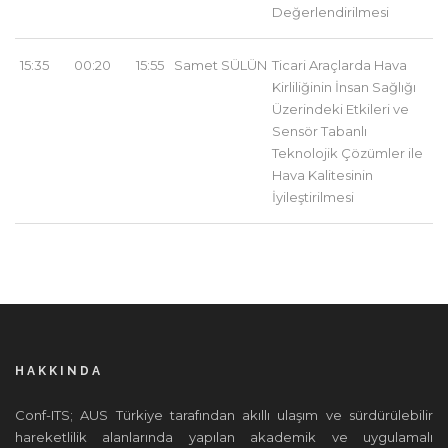
Değerlendirilmesi
15:35
00:20
15:55
Samet SÜLÜN
Ticari Araçlarda Hava
Kirliliğinin İnsan Sağlığı
Üzerindeki Etkileri ve
Sensör Tabanlı
Teknolojik Çözümler ile
Hava Kalitesinin
İyileştirilmesi
HAKKINDA
Conf-ITS; AUS Türkiye tarafından akıllı ulaşım ve sürdürülebilir
hareketlilik alanlarında yapılan akademik ve uygulamalı