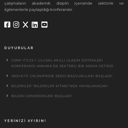
çalışmaların akademik disiplin içerisinde sektörle ve
ilgilenenlerle paylaşıldığı konferanstır.
DUYURULAR
CONF-ITS’25 1. ULUSAL AKILLI ULAŞIM SISTEMLERI
KONFERANSI ANKARA’DA SEKTÖRÜ BIR ARAYA GETIRDI
İNOVATIF ÜRÜN/PROJE SERGI BAŞVURULARI BAŞLADI!
BILDIRILER “BILDIRILER KITABI”NDA YAYINLANACAK!
BILDIRI GÖNDERIMLERI BAŞLADI!
YERINIZI AYIRIN!