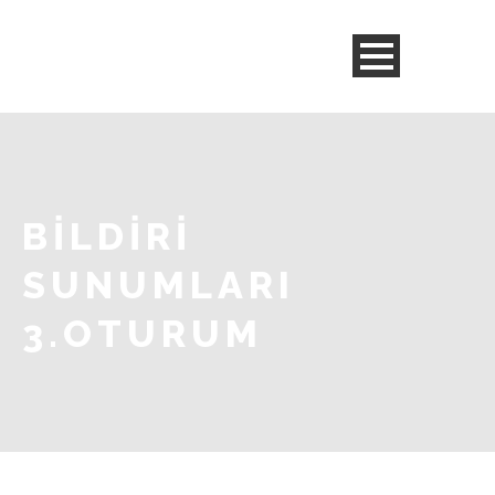
BİLDİRİ
SUNUMLARI
3.OTURUM